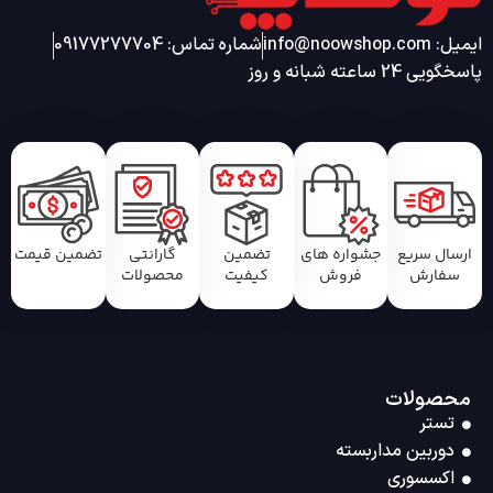
ایمیل: info@noowshop.com
شماره تماس: 09177277704
پاسخگویی 24 ساعته شبانه و روز
ارسال سریع
جشواره های
تضمین
گارانتی
تضمین قیمت
سفارش
فروش
کیفیت
محصولات
محصولات
تستر
دوربین مداربسته
اکسسوری