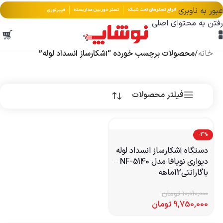
عبور به ناوبری
رفتن به محتوای اصلی
خانه
/
محصولات برچسب خورده “آشکارساز انسداد لوله”
فیلتر محصولات
-3%
دستگاه آشکارساز انسداد لوله
دیواری نویافا مدل NF-5140 –
باگارانتی12ماهه
10,010,000
تومان
9,750,000
تومان