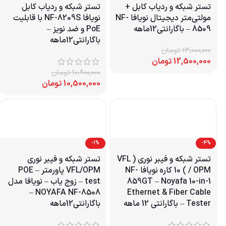
تستر شبکه و ردیاب کابل +
تستر شبکه و ردیاب کابل
مولتی‌متر دیجیتال نویافا NF-
نویافا NF-8209S با قابلیت
8509 – باگارانتی12ماهه
PoE و ضد نویز –
باگارانتی12ماهه
13,000,000
تومان
12,500,000
تومان
10,800,000
تومان
10,500,000
تومان
-1%
-4%
تستر شبکه و فیبر نوری ( VFL
تستر شبکه و فیبر نوری
/ OPM ) 10 کاره نویافا NF-
VFL/OPM پاورمتر – POE
859GT – Noyafa 10-in-1
test – زوج یاب – نویافا مدل
NOYAFA NF-8508 –
Ethernet & Fiber Cable
Tester – باگارانتی 12 ماهه
باگارانتی12ماهه