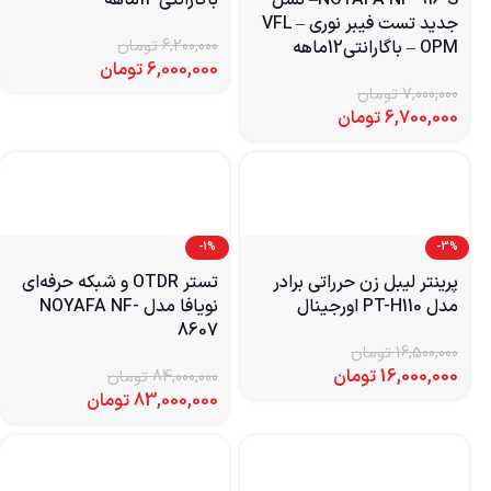
جدید تست فیبر نوری VFL –
OPM – باگارانتی12ماهه
6,200,000
تومان
6,000,000
تومان
7,000,000
تومان
6,700,000
تومان
-1%
-3%
پرینتر لیبل زن حرراتی برادر
تستر OTDR و شبکه حرفه‌ای
مدل PT-H110 اورجینال
نویافا مدل NOYAFA NF-
8607
16,500,000
تومان
16,000,000
تومان
84,000,000
تومان
83,000,000
تومان