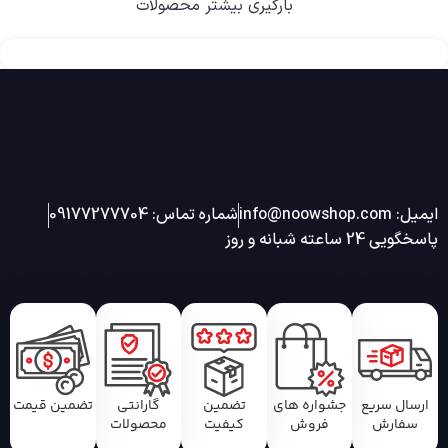
بارگیری بیشتر محصولات
ایمیل: info@noowshop.com
شماره تماس: 09177277704
پاسخگویی 24 ساعته شبانه و روز
ارسال سریع
جشواره های
تضمین
گارانتی
تضمین قیمت
سفارش
فروش
کیفیت
محصولات