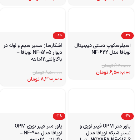
-2%
-3%
اسیلوسکوپ دستی دیجیتال
اشکارساز مسیر سیم و لوله در
نویافا مدل NF-622
دیوار NF-5105 نویافا –
باگارانتی12ماهه
6,700,000
تومان
6,500,000
تومان
8,500,000
تومان
8,300,000
تومان
-3%
-4%
پاور متر OPM فیبر نوری و
پاور متر فیبر نوری OPM
تستر شبکه نویافا مدل
نویافا مدل NF-900 –
NOYAFA NF-916 S– نسل
باگارانتی 12ماهه