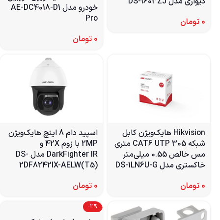
دیواری مدل DS-1603ZJ
خودرو مدل AE-DC4018-D1
Pro
0
تومان
0
تومان
اسپید دام 8 اینچ هایک‌ویژن
Hikvision هایک‌ویژن کابل
2MP با زوم 42X و
شبکه CAT6 UTP 305 متری
DarkFighter IR مدل DS-
مس خالص 0.55 میلی‌متر
2DF8242IX-AELW(T5)
خاکستری مدل DS-1LN6U-G
0
تومان
0
تومان
-3%