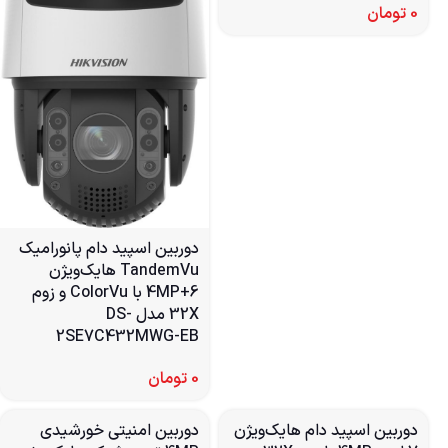
0
تومان
دوربین اسپید دام پانورامیک
TandemVu هایک‌ویژن
6+4MP با ColorVu و زوم
32X مدل DS-
2SE7C432MWG-EB
0
تومان
دوربین اسپید دام هایک‌ویژن
دوربین امنیتی خورشیدی