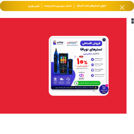
خانه
/
هایک ویژن HikVision
/
دوربین های مداربسته
/
دوربین ای پی ( IP )
فیلتر محصولات
Hikvision هایک‌ویژن اسپید
دام 8 اینچ 2MP با زوم 60X
DarkFighter Laser مدل