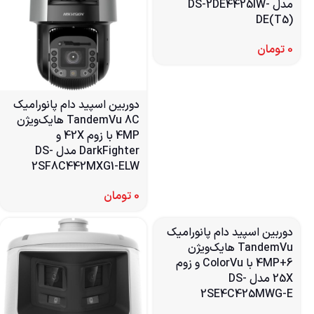
مدل DS-2DE4425IW-
DE(T5)
0
تومان
دوربین اسپید دام پانورامیک
TandemVu 8C هایک‌ویژن
4MP با زوم 42X و
DarkFighter مدل DS-
2SF8C442MXG1-ELW
0
تومان
دوربین اسپید دام پانورامیک
TandemVu هایک‌ویژن
6+4MP با ColorVu و زوم
25X مدل DS-
2SE4C425MWG-E