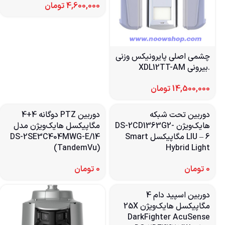
4,600,000
تومان
چشمی اصلی پایرونیکس وزنی
.بیرونی XDL12TT-AM
14,500,000
تومان
دوربین تحت شبکه
دوربین PTZ دوگانه 4+4
هایک‌ویژن DS-2CD1363G2-
مگاپیکسل هایک‌ویژن مدل
LIU – 6 مگاپیکسل Smart
DS-2SE3C404MWG-E/14
(TandemVu)
Hybrid Light
0
تومان
0
تومان
دوربین اسپید دام 4
مگاپیکسل هایک‌ویژن 25X
DarkFighter AcuSense