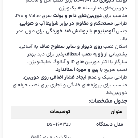
براکت دیواری DS-1603ZJ
برای نصب امن و محکم
دوربین‌های مداربسته هایک‌ویژن.
مناسب برای
دوربین‌های دام و بولت
سری Value و Pro.
طراحی
مستحکم و مقاوم در برابر شرایط آب و هوایی
.
جنس
آلومینیوم با پوشش ضد خوردگی
برای طول عمر
بالا.
امکان نصب
روی دیوار و سایر سطوح صاف
به آسانی.
پشتیبانی از
زاویه نصب انعطاف‌پذیر
برای دید بهتر.
سازگار با اکثر دوربین‌های IP و آنالوگ هایک‌ویژن.
نصب سریع با
پیچ و مهره استاندارد
.
طراحی سبک و
عدم ایجاد فشار اضافی روی دوربین
.
مناسب برای پروژه‌های خانگی و تجاری برای نصب حرفه‌ای
دوربین‌ها.
جدول مشخصات:
عنوان
توضیحات
مدل دستگاه
DS-1603ZJ
براکت دیواری (Wall