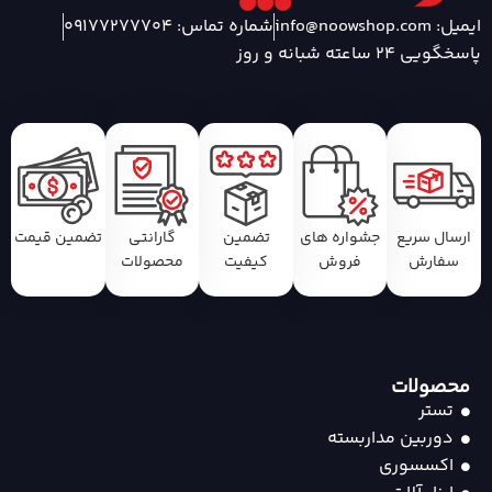
ایمیل: info@noowshop.com
شماره تماس: 09177277704
پاسخگویی 24 ساعته شبانه و روز
ارسال سریع
جشواره های
تضمین
گارانتی
تضمین قیمت
سفارش
فروش
کیفیت
محصولات
محصولات
تستر
دوربین مداربسته
اکسسوری