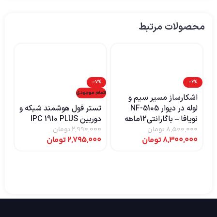
محصولات مرتبط
4%
-7%
-2%
اتمام موجودی
اشکارساز مسیر سیم و
تس
لوله در دیوار NF-5105
تستر فول هوشمند شبکه و
نویافا – باگارانتی12ماهه
دوربین IPC 1910 PLUS
باگ
8,500,000
تومان
2,990,000
تومان
8,300,000
تومان
2,795,000
تومان
00
00