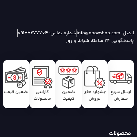
ایمیل: info@noowshop.com
شماره تماس: 09177277704
پاسخگویی 24 ساعته شبانه و روز
ارسال سریع
جشواره های
تضمین
گارانتی
تضمین قیمت
سفارش
فروش
کیفیت
محصولات
محصولات