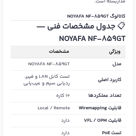
مداربسته است.
کاتالوگ NOYAFA NF-859GT
📋
جدول مشخصات فنی —
NOYAFA NF-859GT
ویژگی
مشخصات
مدل
NOYAFA NF-859GT
تست کابل LAN و فیبر،
کاربرد اصلی
ردیابی سیم و عیب‌یابی
تعداد عملکردها
۱۰ کاره
قابلیت Wiremapping
Local / Remote
قابلیت VFL / OPM
دارد
تست PoE
دارد