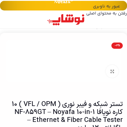
عبور به ناوبری
رفتن به محتوای اصلی
خانه
/
تستر نویافا NOYAFA
/
تستر شبکه
-4%
بزرگنمایی تصویر
تستر شبکه و فیبر نوری ( VFL / OPM ) 10
کاره نویافا NF-859GT – Noyafa 10-in-1
Ethernet & Fiber Cable Tester –