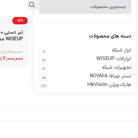
-5%
دسته های محصولات
WISEUP مدل 050301
ابزار شبکه
2,100,000
توم
16
ابزارالات WISEUP
2,000,000
ت
78
تجهیزات شبکه
14
تستر نویافا NOYAFA
55
هایک ویژن HikVision
241