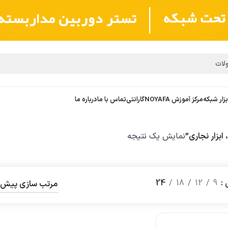
بزار شبکه
مرکز آموزش NOYAFA
گارانتی
تماس با ما
درباره ما
ابزار نجاری”
نمایش یک نتیجه
ش
9
12
18
24