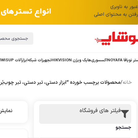
عبور به ناوبری
رفتن به محتوای اصلی
ر نویافا NOYAFA
اکسسوری
هایک ویژن HIKVISION
تجهیزات شبکه
ابزارآلات WISUP
ا
خانه
/
محصولات برچسب خورده “ابزار دستی، تبر دستی، تبر چوب‌بُر، 
فیلتر های فروشگاه
نمای
جستجو