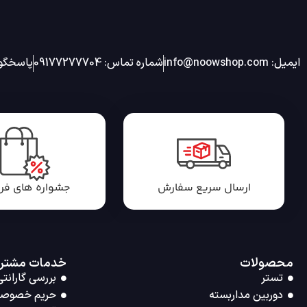
ایمیل: info@noowshop.com
شماره تماس: 09177277704
پاسخگویی 24 ساعته شب
ارسال سریع سفارش
جشواره های ف
محصولات
خدمات مشتر
تستر
بررسی گارانتی
دوربین مداربسته
حریم خصوص