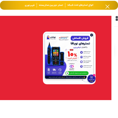
خانه
/
محصولات برچسب خورده “اتصال”
فیلتر محصولات
-2%
سوییچ 8پورت گیگ tp link
5,700,000
تومان
5,600,000
تومان