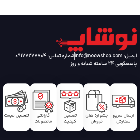
ایمیل: info@noowshop.com
شماره تماس: 09177277704
پاسخگویی 24 ساعته شبانه و روز
ارسال سریع
جشواره های
تضمین
گارانتی
تضمین قیمت
سفارش
فروش
کیفیت
محصولات