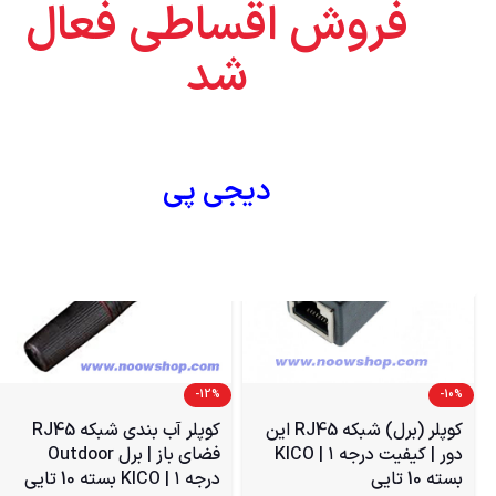
فروش اقساطی فعال
-9%
کابل2متری HDMI 2K
شد
275,000
تومان
250,000
تومان
دیجی پی
-12%
-10%
کوپلر (برل) شبکه RJ45 این
کوپلر آب‌ بندی شبکه RJ45
دور | کیفیت درجه ۱ | KICO
فضای باز | برل Outdoor
بسته 10 تایی
درجه ۱ | KICO بسته 10 تایی