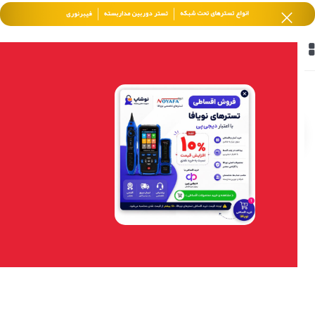
خانه
/
محصولات برچسب خورده “تست استارت”
فیلتر محصولات
-3%
تستر و آنالیزور باتری خودرو
نویافا مدل NOYAFA NF-512
– تست سلامت باتری و
سیستم شارژ خودرو –
باگارانتی12ماهه
7,500,000
تومان
7,300,000
تومان