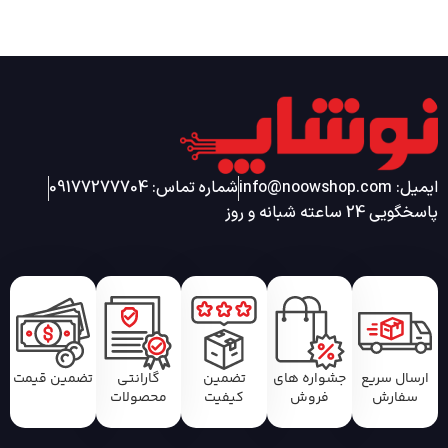
ایمیل: info@noowshop.com
شماره تماس: 09177277704
پاسخگویی 24 ساعته شبانه و روز
ارسال سریع
جشواره های
تضمین
گارانتی
تضمین قیمت
سفارش
فروش
کیفیت
محصولات