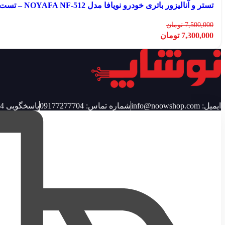
تستر و آنالیزور باتری خودرو نویافا مدل NOYAFA NF-512 – تست سلامت باتری و سیستم شارژ خودرو – باگارانتی12ماهه
7,500,000
تومان
7,300,000
تومان
ایمیل: info@noowshop.com
شماره تماس: 09177277704
پاسخگویی 24 ساعته شبانه و روز