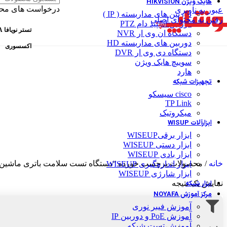
هایک ویژن HIKVISION
درخواست های مح
عبور به ناوبری
دوربین های مداربسته ( IP )
رفتن به محتوای اصلی
دوربین اسپید دام PTZ
تستر نویافا NOYAFA
دستگاه ان وی ار NVR
دوربین های مداربسته HD
اکسسوری
دستگاه دی وی ار DVR
سوییچ هایک ویژن
هارد
تجهیزات شبکه
cisco سیسکو
TP Link
میکروتیک
ابزارآلات WISUP
ابزار برقیWISEUP
ابزار دستی WISEUP
ابزار بادی WISEUP
خانه
/
محصولات برچسب خورده “دستگاه تست سلامت باتری ماشین
ابزار اندازه‌گیری WISEUP
ابزار شارژی WISEUP
ابزار شبکه
نمایش یک نتیجه
مرکز آموزش NOYAFA
آموزش فیبر نوری
آموزش PoE و دوربین IP
آموزش تست شبکه