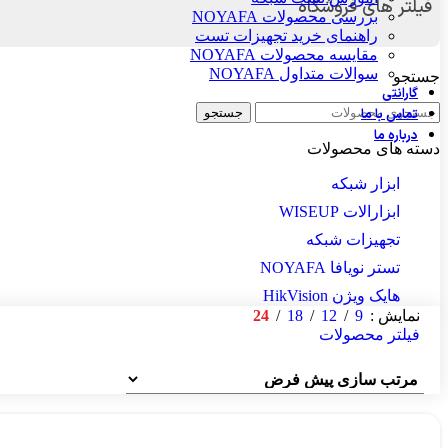
فیلتر های فروشگاه
بررسی محصولات NOYAFA
راهنمای خرید تجهیزات تست
مقایسه محصولات NOYAFA
سوالات متداول NOYAFA
جستجو
گارانتی
تماس با ما
جستجو
درباره ما
دسته های محصولات
ابزار شبکه
ابزارالات WISEUP
تجهیزات شبکه
تستر نویافا NOYAFA
هایک ویژن HikVision
24
18
12
9
نمایش
فیلتر محصولات