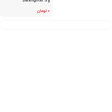
و Darkfighter S
0
تومان