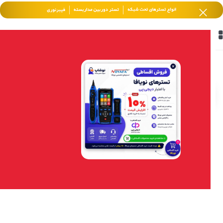
خانه
/
محصولات برچسب خورده “دید در شب 50 متر”
فیلتر محصولات
دوربین مداربسته بولت تحت
دوربین مداربسته بولت تحت
شبکه هایک‌ویژن DS-
شبکه هایک‌ویژن DS-
2CD2686G2-IZS – 4K با
2CD2T43G2-4I – 4MP با
AcuSense و لنز وریفوکال
AcuSense
0
تومان
0
تومان
دوربین مداربسته بولت تحت
دوربین مداربسته بولت تحت
شبکه هایک‌ویژن DS-
شبکه هایک‌ویژن DS-