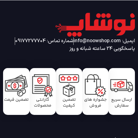
ایمیل: info@noowshop.com
شماره تماس: 09177277704
پاسخگویی 24 ساعته شبانه و روز
ارسال سریع
جشواره های
تضمین
گارانتی
تضمین قیمت
سفارش
فروش
کیفیت
محصولات