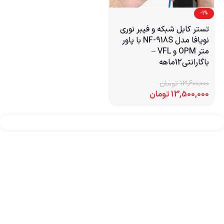
-1%
تستر کابل شبکه و فیبر نوری
نویافا مدل NF-918S با پاور
متر OPM و VFL –
باگارانتی12ماهه
13,600,000
تومان
13,500,000
تومان