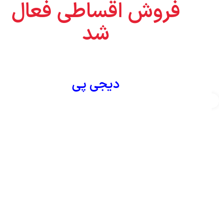
فروش اقساطی فعال
-8%
اتمام موجودی
شد
فیش بی ان سی پیچی –
BNCکارتون 100عددی
2,405,000
تومان
2,210,000
تومان
دیجی پی