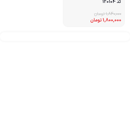
کد 120104
1,840,000
تومان
1,800,000
تومان