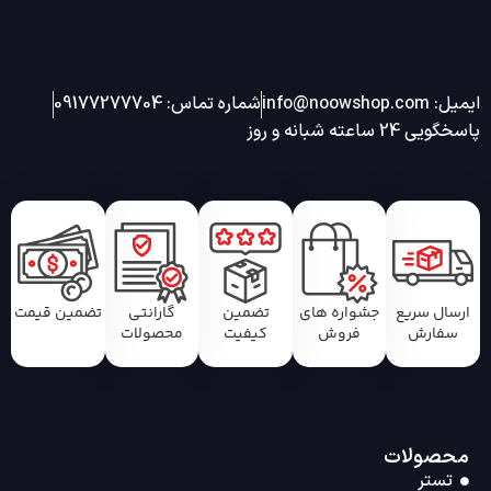
ایمیل: info@noowshop.com
شماره تماس: 09177277704
پاسخگویی 24 ساعته شبانه و روز
ارسال سریع
جشواره های
تضمین
گارانتی
تضمین قیمت
سفارش
فروش
کیفیت
محصولات
محصولات
تستر