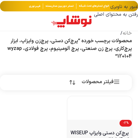
عبور به ناوبری
رفتن به محتوای اصلی
خانه
/
محصولات برچسب خورده “پرچ‌کن دستی، پرچ‌زن وایزاپ، ابزار
پرچ‌کاری، پرچ زن صنعتی، پرچ آلومینیوم، پرچ فولادی، wyzap
120104”
فیلتر محصولات
-2%
پرچ‌کن دستی وایزاپ WISEUP