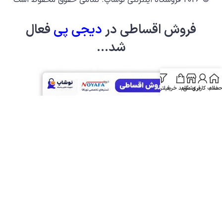
فروش اقساطی در
دیجی پ
ی
فعال
شد...
خانه
ساب کاربری من
فروشگاه
سبد خرید
فیلترها