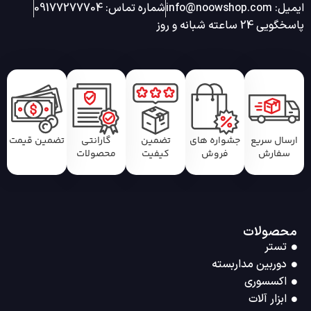
ایمیل: info@noowshop.com
شماره تماس: 09177277704
پاسخگویی 24 ساعته شبانه و روز
ارسال سریع
جشواره های
تضمین
گارانتی
تضمین قیمت
سفارش
فروش
کیفیت
محصولات
محصولات
تستر
دوربین مداربسته
اکسسوری
ابزار آلات