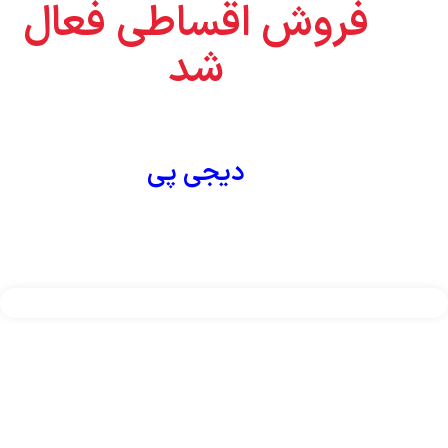
فروش اقساطی فعال
شد
-10%
اتمام موجودی
تسترکابل شبکه _ردیاب سیم
نویافاNF-811 –
دیجی پی
باگارانتی12ماهه
1,885,000
تومان
1,690,000
تومان