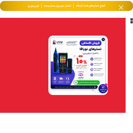
خانه
/
محصولات برچسب خورده
“کابل.اتصال.دستگاه.دیجیتال.تست.سیگنال.چک
کردن.سوکت.”
فیلتر محصولات