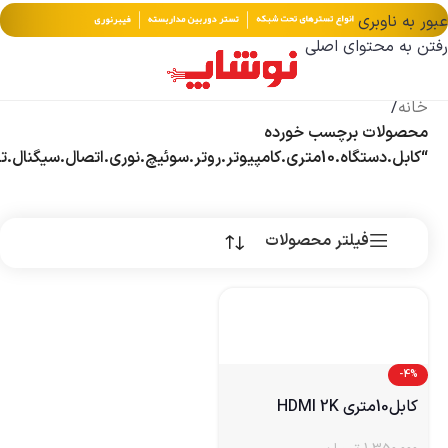
عبور به ناوبری
رفتن به محتوای اصلی
خانه
/
محصولات برچسب خورده
“کابل.دستگاه.10متری.کامپیوتر.روتر.سوئیچ.نوری.اتصال.سیگنال.تجهیزات.”
فیلتر محصولات
-4%
کابل10متری HDMI 2K