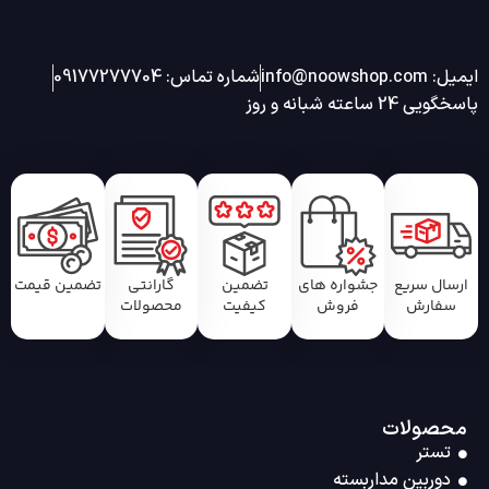
ایمیل: info@noowshop.com
شماره تماس: 09177277704
پاسخگویی 24 ساعته شبانه و روز
ارسال سریع
جشواره های
تضمین
گارانتی
تضمین قیمت
سفارش
فروش
کیفیت
محصولات
محصولات
تستر
دوربین مداربسته