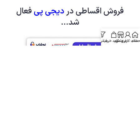
فروش اقساطی در
دیجی پ
ی
فعال
شد...
خانه
ساب کاربری من
فروشگاه
سبد خرید
فیلترها