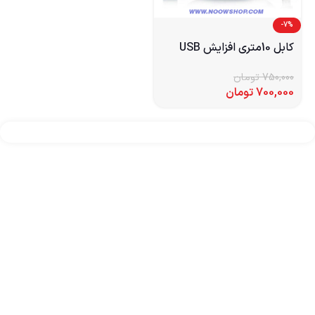
-7%
کابل 10متری افزایش USB
750,000
تومان
700,000
تومان