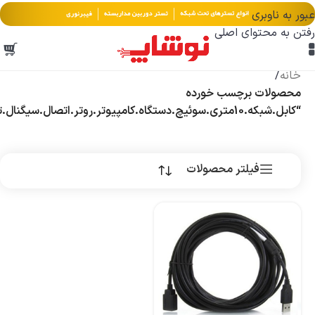
عبور به ناوبری
رفتن به محتوای اصلی
خانه
/
محصولات برچسب خورده
“کابل.شبکه.10متری.سوئیچ.دستگاه.کامپیوتر.روتر.اتصال.سیگنال.تجهیزات.نوری.”
فیلتر محصولات