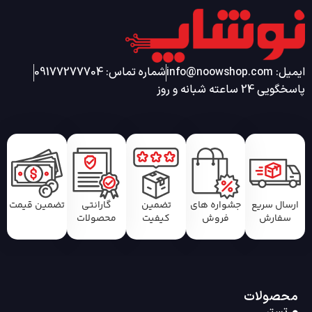
ایمیل: info@noowshop.com
شماره تماس: 09177277704
پاسخگویی 24 ساعته شبانه و روز
ارسال سریع
جشواره های
تضمین
گارانتی
تضمین قیمت
سفارش
فروش
کیفیت
محصولات
محصولات