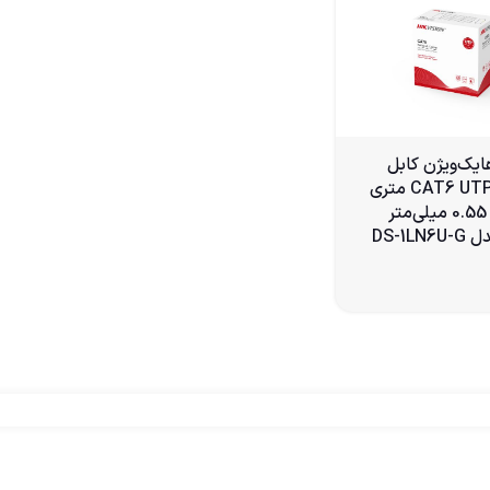
Hikvis هایک‌ویژن کابل
شبکه CAT6 UTP 305 متری
مس خالص 0.55 میلی‌متر
DS-1L