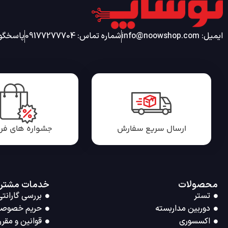
ایمیل: info@noowshop.com
شماره تماس: 09177277704
پاسخگویی 24 ساعته شب
ارسال سریع سفارش
جشواره های ف
محصولات
خدمات مشتر
تستر
بررسی گارانتی
دوربین مداربسته
حریم خصوص
اکسسوری
قوانین و مقرر