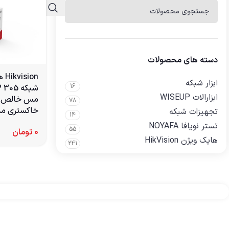
دسته های محصولات
ion
ابزار شبکه
16
ابزارالات WISEUP
78
خاکستری مدل N6U-G
تجهیزات شبکه
14
تستر نویافا NOYAFA
55
0
تومان
هایک ویژن HikVision
241