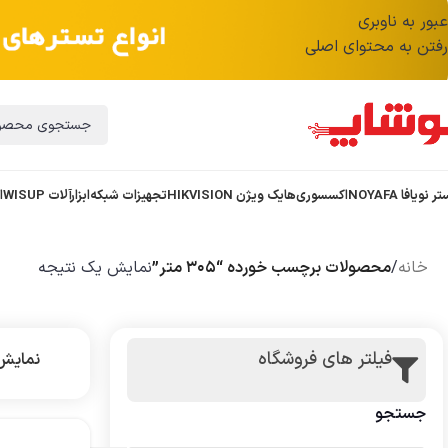
عبور به ناوبری
رفتن به محتوای اصلی
ر نویافا NOYAFA
اکسسوری
هایک ویژن HIKVISION
تجهیزات شبکه
ابزارآلات WISUP
ا
خانه
/
محصولات برچسب خورده “۳۰۵ متر”
نمایش یک نتیجه
فیلتر های فروشگاه
نمای
جستجو