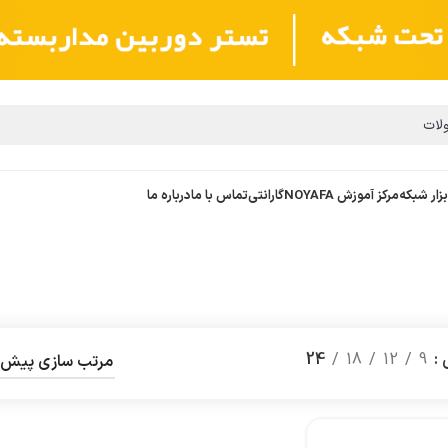
بزار شبکه
مرکز آموزش NOYAFA
گارانتی
تماس با ما
درباره ما
ش
9
12
18
24