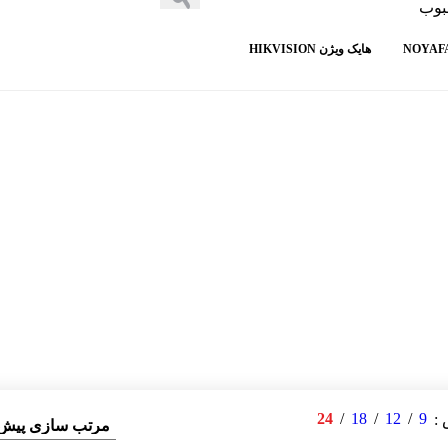
بوب
هایک ویژن HIKVISION
24
18
12
9
ش