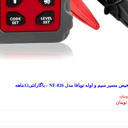
ر سیم و لوله نویافا مدل NF-826 – باگارانتی12ماهه
ومان
تومان