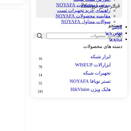
بررسی محصولات NOYAFA
فیلتر های فروشگاه
راهنمای خرید تجهیزات تست
مقایسه محصولات NOYAFA
سوالات متداول NOYAFA
جستجو
گارانتی
تماس با ما
درباره ما
دسته های محصولات
ابزار شبکه
16
ابزارالات WISEUP
78
تجهیزات شبکه
14
تستر نویافا NOYAFA
55
هایک ویژن HikVision
241