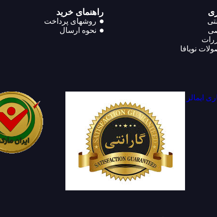
ی
راهنمای خرید
تی
روشهای پرداخت
ی
نحوه ارسال
ررات
لات نویافا