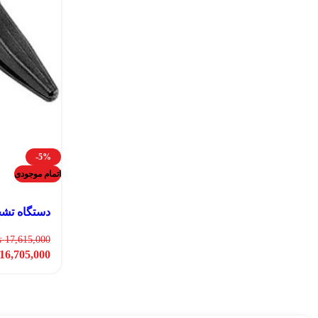
-5%
اتمام موجودی
دستگاه تشخیص مسی
17,615,000
ت
16,705,000