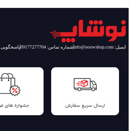
ایمیل: info@noowshop.com
شماره تماس: 09177277704
پاسخگویی 24 ساعته شبانه و روز
ارسال سریع سفارش
جشواره های ف