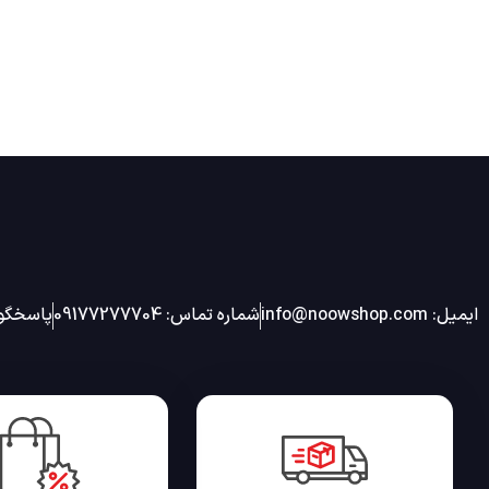
ایمیل: info@noowshop.com
شماره تماس: 09177277704
پاسخگویی 24 ساعته شب