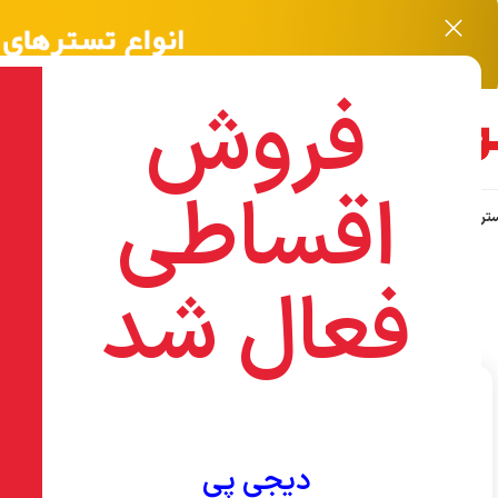
فروش
اقساطی
ر نویافا NOYAFA
اکسسوری
هایک ویژن HIKVISION
تجهیزات شبکه
ابزارآلات WISUP
ا
فعال شد
خانه
/
محصولات برچسب خورده “DS-7108NI-Q1/8P/M”
نمایش یک
فیلتر های فروشگاه
نمای
جستجو
دیجی پی