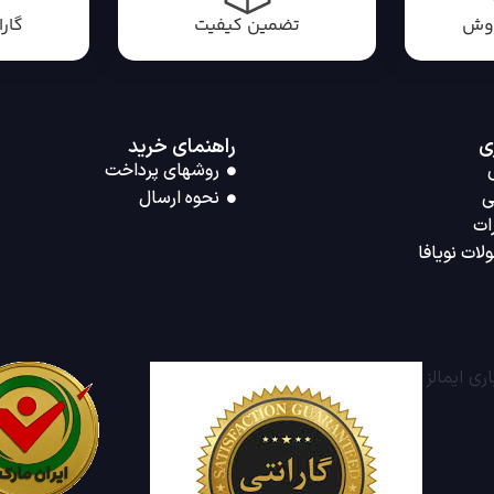
روش
تضمین کیفیت
گار
ی
راهنمای خرید
روشهای پرداخت
ی
نحوه ارسال
ات
لات نویافا