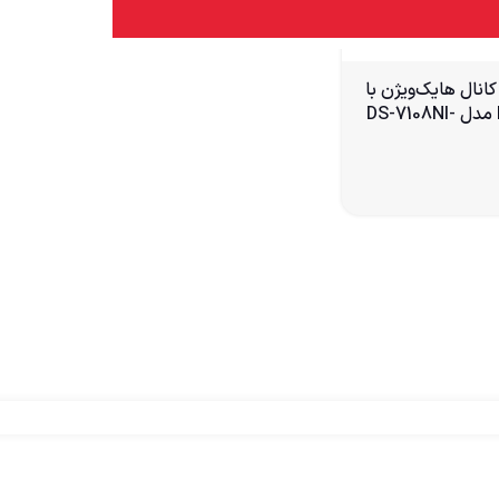
 کانال هایک‌ویژن با
۸ پورت PoE مدل DS-7108NI-