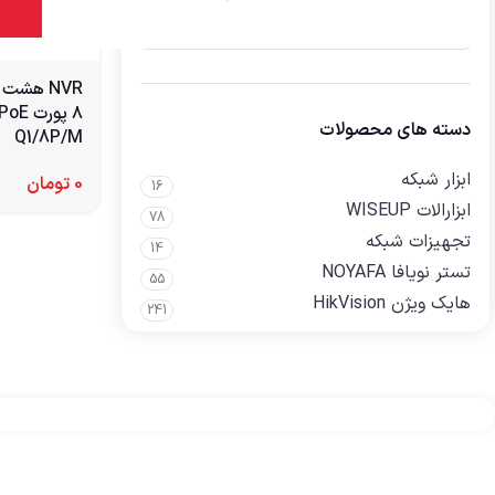
NVR هشت
دسته های محصولات
Q1/8P/M
ابزار شبکه
0
تومان
16
ابزارالات WISEUP
78
تجهیزات شبکه
14
تستر نویافا NOYAFA
55
هایک ویژن HikVision
241