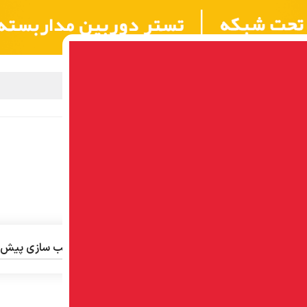
بزار شبکه
مرکز آموزش NOYAFA
گارانتی
تماس با ما
درباره ما
 نتیجه
ش
9
12
18
24