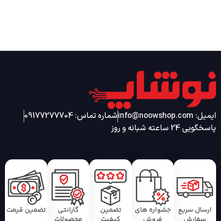
ایمیل: info@noowshop.com
شماره تماس: 09177277704
پاسخگویی 24 ساعته شبانه و روز
ارسال سریع
جشواره های
تضمین
گارانتی
تضمین قیمت
سفارش
فروش
کیفیت
محصولات