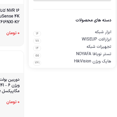
NVR 16
دسته های محصولات
616NXI-K2
ابزار شبکه
0
تومان
16
ابزارالات WISEUP
78
تجهیزات شبکه
14
تستر نویافا NOYAFA
55
هایک ویژن HikVision
241
دوربین بول
ویژن 6
مگاپیکسل AcuSense
0
تومان