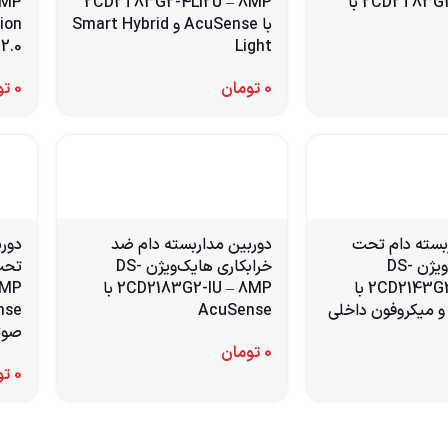
2CD2T83G2-4I – 8MP با
2CD2T83G2-4LI2U – 8MP
با AcuSense و Smart Hybrid
ion
2.0
Light
0
تومان
0
تو
بسته دام تحت
دوربین مداربسته دام ضد
دورب
شبکه هایک‌ویژن DS-
خرابکاری هایک‌ویژن DS-
2CD2143G2-IU – 4MP با
2CD2183G2-IU – 8MP با
AcuSense
صوت
0
تومان
0
تو