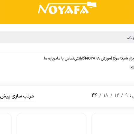
بزار شبکه
مرکز آموزش NOYAFA
گارانتی
تماس با ما
درباره ما
S
ش
9
12
18
24