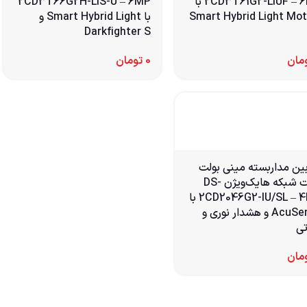
2CD3T61G2-LIUF – 6MP با
2CD3T66G2H-LIS-U – 6MP
Smart Hybrid Light Mot
با Smart Hybrid Light و
Darkfighter S
مان
0
تومان
ین مداربسته مینی بولت
تحت شبکه هایک‌ویژن DS-
2CD2046G2-IU/SL – 4MP با
AcuSense و هشدار نوری و
ی
مان