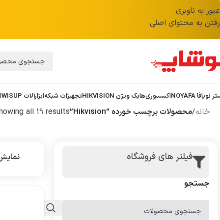
عبور به ناوبری
رفتن به محتوای اصلی
ر نویافا NOYAFA
اکسسوری
هایک ویژن HIKVISION
تجهیزات شبکه
ابزارآلات WISUP
ا
خانه
/
محصولات برچسب خورده “Hikvision”
howing all 19 results
فیلتر های فروشگاه
نمای
جستجو