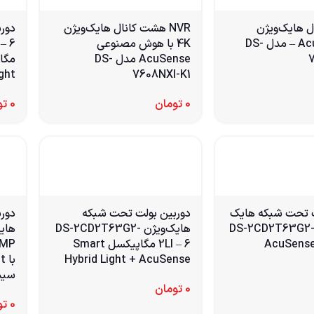
 کانال هایک‌ویژن
NVR هشت کانال هایک‌ویژن
دور
AcuSense 4K – مدل DS-
4K با هوش مصنوعی
– 6
7
AcuSense مدل DS-
ight
7608NXI-K1
0
تومان
0
تو
ت تحت شبکه هایک‌
دوربین بولت تحت شبکه
DS-2CD2T63G2-4I – 
هایک‌ویژن DS-2CD2T63G2-
2LI – 6 مگاپیکسل Smart
4MP
Hybrid Light + AcuSense
سیم
0
تومان
0
تو