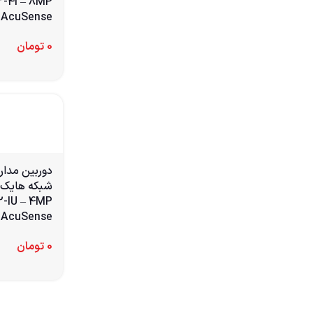
AcuSense
0
تومان
دوربین مدار
AcuSense و میکروفون داخلی
0
تومان