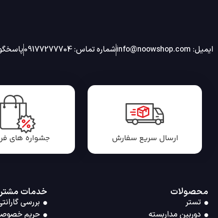
ایمیل: info@noowshop.com
شماره تماس: 09177277704
پاسخگویی 24 ساعته شب
ارسال سریع سفارش
جشواره های ف
محصولات
خدمات مشتر
تستر
بررسی گارانتی
دوربین مداربسته
حریم خصوص