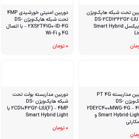
بین تحت شبکه هایک‌ویژن
دوربین امنیتی خورشیدی 4MP
DS-2CD1363G2-LIU 
تحت شبکه هایک‌ویژن DS-
مگاپیکسل Smart Hybrid
2XS2T41G0-ID-4G – با اتصال
L
4G و Wi-Fi
مان
0
تومان
دوربین مداربسته PT 4G
دوربین مداربسته بولت تحت
هایک‌ویژن DS-
شبکه هایک‌ویژن DS-
2DE2C400MWG-4G – 
2CD1043G2-LIU(F) – 4MP با
با Smart Hybrid-Light و
Smart Hybrid Light
کارتی
0
تومان
مان