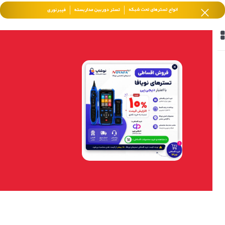
خانه
/
محصولات برچسب خورده “Noyafa NF-8601W”
فیلتر محصولات