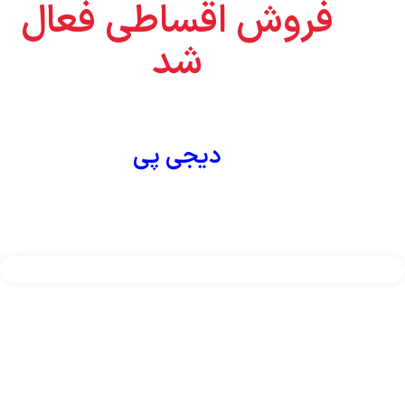
فروش اقساطی فعال
شد
-3%
تستر و ردیاب کابل پیشرفته
Noyafa NF-8601W – TDR +
PoE + Ping –
دیجی پی
باگارانتی12ماهه
25,800,000
تومان
25,000,000
تومان