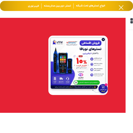
خانه
/
محصولات برچسب خورده “poeتستر”
فیلتر محصولات