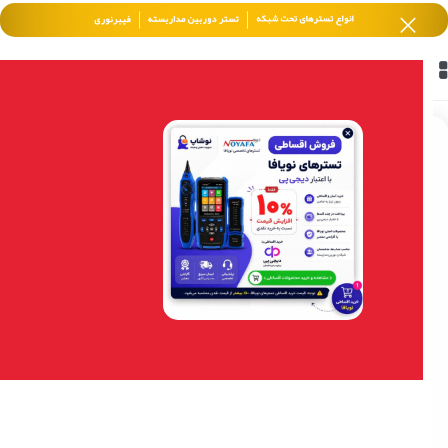
خانه
/
هایک ویژن HikVision
/
اکسسوری
-1%