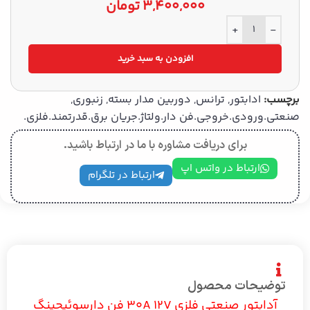
3,400,000
تومان
+
-
افزودن به سبد خرید
برچسب:
ادابتور
,
ترانس
,
دوربین مدار بسته
,
زنبوری
,
صنعتی.ورودی.خروجی.فن دار.ولتاژ.جریان برق.قدرتمند.فلزی.
برای دریافت مشاوره با ما در ارتباط باشید.
ارتباط در واتس اپ
ارتباط در تلگرام
توضیحات محصول
آدابتور صنعتی فلزی 30A 12V فن دارسوئیچینگ