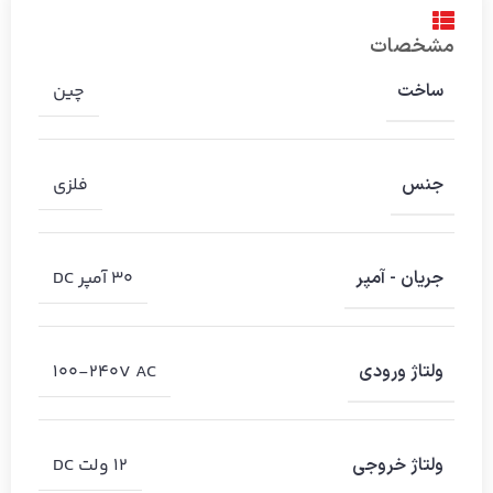
مشخصات
چین
ساخت
فلزی
جنس
۳۰ آمپر DC
جریان - آمپر
100-240V AC
ولتاژ ورودی
۱۲ ولت DC
ولتاژ خروجی