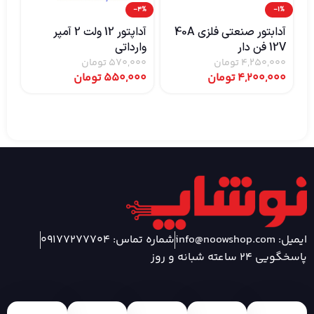
2%
-4%
-1%
آدابتور صنعتی فلزی 40A
آداپتور 12 ولت 2 آمپر
12V فن دار
وارداتی
ولت 
4,250,000
تومان
570,000
تومان
00
4,200,000
تومان
550,000
تومان
00
ایمیل: info@noowshop.com
شماره تماس: 09177277704
پاسخگویی 24 ساعته شبانه و روز