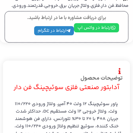
محافظ.فن دار.فلزی.ولتاژ.جریان برق.خروجی.قدرتمند.ورودی.
برای دریافت مشاوره با ما در ارتباط باشید.
ارتباط در واتس اپ
ارتباط در تلگرام
توضیحات محصول
آدابتور صنعتی فلزی سوئیچینگ فن دار
پاور سوئیچینگ 12 ولت 40 آمپر، ولتاژ ورودی 110/220
ولت، ولتاژ خروجی 12 ولت مستقیم DC، حداکثر شدت
جریان 40A با 20 تا 30% تلورانس، دارای فن هوشمند
خنک کننده، سوئیچ تنظیم ولتاژ ورودی 110/220 ولت،