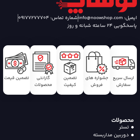
ایمیل: info@noowshop.com
شماره تماس: 09177277704
پاسخگویی 24 ساعته شبانه و روز
ارسال سریع
جشواره های
تضمین
گارانتی
تضمین قیمت
سفارش
فروش
کیفیت
محصولات
محصولات
تستر
دوربین مداربسته