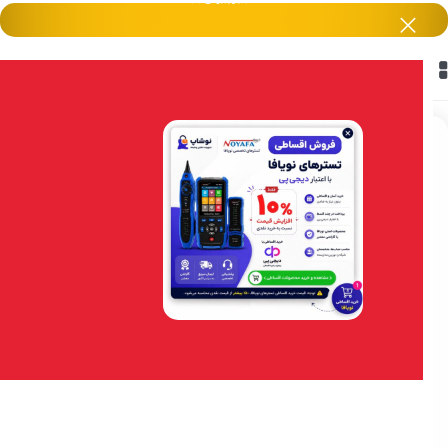
خانه
/
هایک ویژن HikVision
/
اکسسوری
-1%