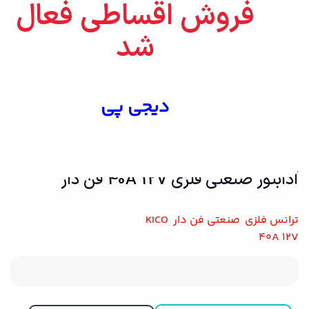
فروش اقساطی فعال
شد
بزرگنمایی تصویر
دیجی پی
آدابتور صنعتی فلزی 40A 12V فن دار
ترانس فلزی صنعتی فن دار KICO
40A 12V