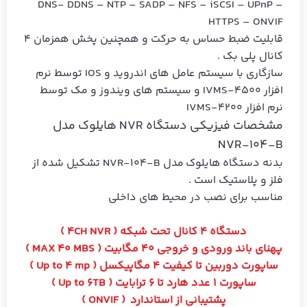
DNS- DDNS – NTP – SADP – NFS – iSCSI – UPnP –
HTTPS – ONVIF
قابلیت ضبط حساس به حرکت و همچنین پخش همزمان 4
کانال پلی بک .
سازگاری با سیستم عامل های اندروید و IOS توسط نرم
افزار IVMS-4500 و سیستم های ویندوز و مک توسط
نرم افزار IVMS-4200
مشخصات فیزیکی دستگاه NVR هایلوک مدل
NVR-104-B
بدنه دستگاه هایلوک مدل NVR-104-B تشکیل شده از
فلز و پلاستیک است .
مناسب برای نصب در محیط های داخلی
دستگاه 4 کانال تحت شبکه ( 4CH NVR )
پهنای باند ورودی و خروجی 40 مگابیت ( MAX 40 MBS )
ساپورت دوربین تا کیفیت 4 مگاپیکسل ( Up to 4 mp )
ساپورت 1 عدد هارد تا 6 ترابایت ( Up to 6TB )
پشتیبانی از استاندارد ( ONVIF )