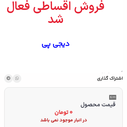
فروش اقساطی فعال
شد
افزودن به علاقه مندی
مقایسه
دیجی پی
دسته:
دستگاه ان وی ار NVR
,
دوربین های مداربسته
,
هایک
ویژن HikVision
برچسب:
4کانال
,
nvr
,
ان وی ار
,
دستگاه
,
دوربین مداربسته
,
هایک ویژن
اشتراک گذاری
قیمت محصول
0
تومان
در انبار موجود نمی باشد