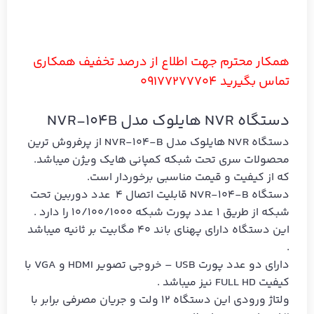
همکار محترم جهت اطلاع از درصد تخفیف همکاری
تماس بگیرید 09177277704
دستگاه NVR هایلوک مدل NVR-104B
دستگاه NVR هایلوک مدل NVR-104-B از پرفروش ترین
محصولات سری تحت شبکه کمپانی هایک ویژن میباشد.
که از کیفیت و قیمت مناسبی برخوردار است.
دستگاه NVR-104-B قابلیت اتصال 4 عدد دوربین تحت
شبکه از طریق 1 عدد پورت شبکه 10/100/1000 را دارد .
این دستگاه دارای پهنای باند 40 مگابیت بر ثانیه میباشد
.
دارای دو عدد پورت USB – خروجی تصویر HDMI و VGA با
کیفیت FULL HD نیز میباشد .
ولتاژ ورودی این دستگاه 12 ولت و جریان مصرفی برابر با