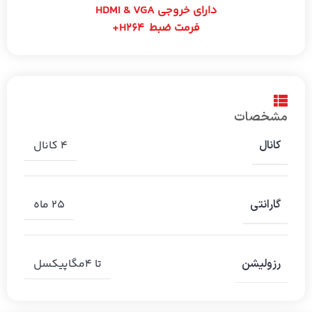
دارای خروجی HDMI & VGA
فرمت ضبط H264+
مشخصات
4 کانال
کانال
25 ماه
گارانتی
تا 4مگاپیکسل
رزولیشن