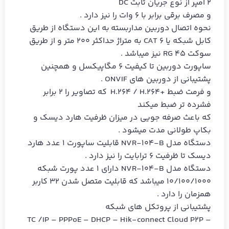
2 امپر از نوع جریان ثابت DC
و مصرف برقی برابر با 6 وات را نیز دارد .
نحوه اتصال دوربین مداربسته به این دستگاه از طریق
کابل شبکه یا CAT 6 به متراژ حداکثر 200 متر و از طریق
سوکت RG 45 نیز میباشد .
ساپورت دوربین تا کیفیت 6 مگاپیکسل و همچنین
پشتیبانی از دوربین های ONVIF .
و فرمت ضبط +H.264 / H.264 که تصاویر را 2 برابر
فشرده تر ضبط میکند
که باعث صرفه جویی در میزان ظرفیت هارد دیسک و
بکاپ طولانی مدت میشود .
دستگاه مدل NVR-104-B قابلیت ساپورت 1 عدد هارد
دیسک تا ظرفیت 6 ترابایت را نیز دارد .
دستگاه مدل NVR-104-B دارای 1 عدد پورت شبکه
10/100/1000 میباشد که قابلیت متصل شدن 32 کاربر
همزمان را دارد .
پشتیبانی از پروتکل های شبکه
TC /IP – PPPoE – DHCP – Hik-connect Cloud P2P –