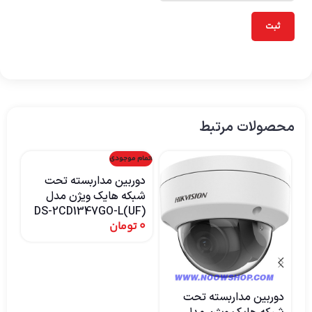
محصولات مرتبط
اتمام موجودی
اتما
دوربین مداربسته تحت
دو
شبکه هایک ویژن مدل
شب
IZ
DS-2CD1347GO-L(UF)
0
تومان
0
دوربین مداربسته تحت