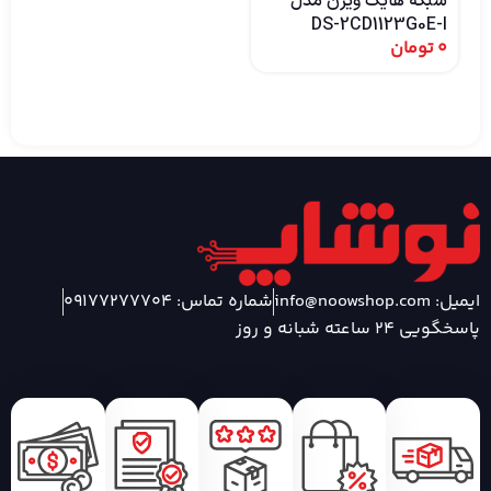
شبکه هایک ویژن مدل
DS-2CD1123G0E-I
0
تومان
ایمیل: info@noowshop.com
شماره تماس: 09177277704
پاسخگویی 24 ساعته شبانه و روز