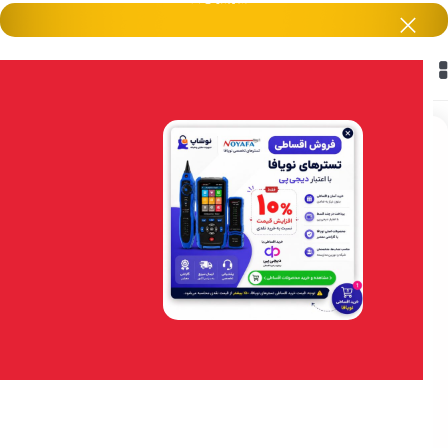
خانه
/
هایک ویژن HikVision
/
دوربین های مداربسته
بزرگنمایی تصویر
اتمام موجودی
دستگاه ان وی آر 4 کانال هایلوک مدل NVR-
104-B
دستگاه ان وی آر 4 کانال هایلوک مدل NVR-104-B را با
گارانتی 25 ماهه از ما بخواهید