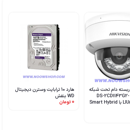
ربسته دام تحت شبکه
هارد 10 ترابایت وسترن دیجیتال
هایک‌ویژن DS-2CD1143G2-
WD بنفش
0
تومان
LIU(F) – 4MP با Smart Hybrid