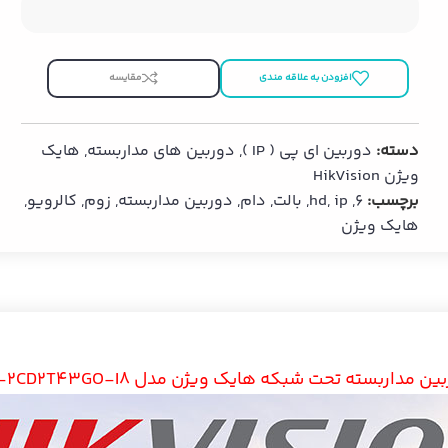
افزودن به علاقه مندی
مقایسه
دسته:
دوربین ای پی ( IP )
,
دوربین های مداربسته
,
هایک
ویژن HikVision
برچسب:
6
,
ip
,
hd
,
بالت
,
دام
,
دوربین مداربسته
,
زوم
,
کالرویو
,
هایک ویژن
ن مداربسته تحت شبکه هایک ویژن مدل DS-2CD2T43GO-I8