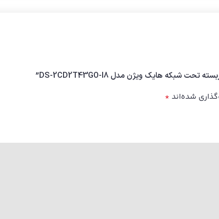
ت شبکه هایک ویژن مدل DS-2CD2T43GO-I8”
گذاری شده‌اند
*