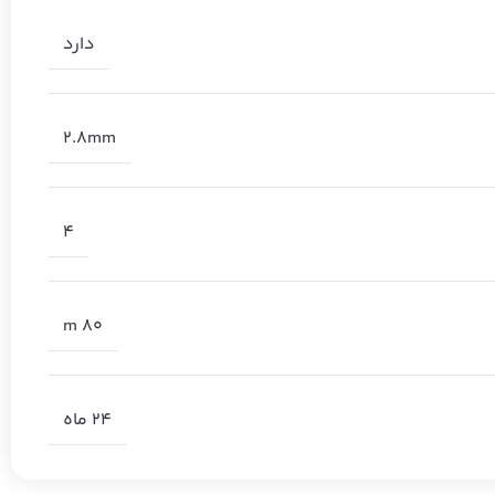
دارد
2.8mm
4
80 m
24 ماه