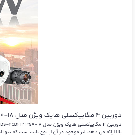
دوربین 4 مگاپیکسلی هایک ویژن مدل DS-2CD2T43G0-I8