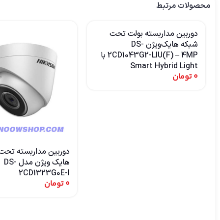
محصولات مرتبط
دوربین مداربسته بولت تحت
شبکه هایک‌ویژن DS-
2CD1043G2-LIU(F) – 4MP با
Smart Hybrid Light
0
تومان
دوربین مداربسته تحت
هایک ویژن مدل DS-
2CD1323G0E-I
0
تومان