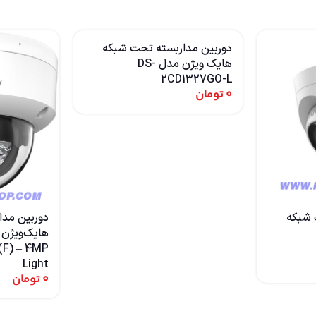
دوربین مداربسته تحت شبکه
هایک ویژن مدل DS-
2CD1327GO-L
0
تومان
 شبکه
دوربین مدا
Light
0
تومان