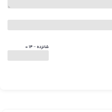
شانزده − 14 =