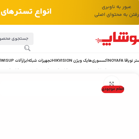
عبور به ناوبری
رفتن به محتوای اصلی
ر نویافا NOYAFA
اکسسوری
هایک ویژن HIKVISION
تجهیزات شبکه
ابزارآلات WISUP
ا
خانه
/
هایک ویژن HikVision
/
دوربین های مداربسته
/
دوربین مداربس
بزرگنمایی تصویر
اتمام موجودی