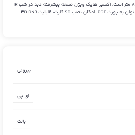
در این مدل از دوربین بولت هایک ویژن به صورت WDR واقعی (WDR True) است. همچنین دارای قابلیت دید در شب EXIR تا برد 80 متر است. اکسیر هایک ویژن نسخه پیشرفته دید در شب IR
می توان به پورت POE، امکان نصب SD کارت، قابلیت 3D DNR
بیرونی
ای پی
بالت