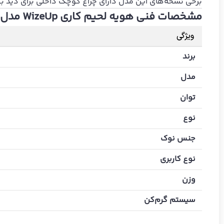
برخی نسخه‌های این مدل دارای چراغ کوچک داخلی برای دید بهت
مشخصات فنی هویه لحیم کاری WizeUp مدل 040604
ویژگی
برند
مدل
توان
نوع
جنس نوک
نوع کاربری
وزن
سیستم گرم‌کن