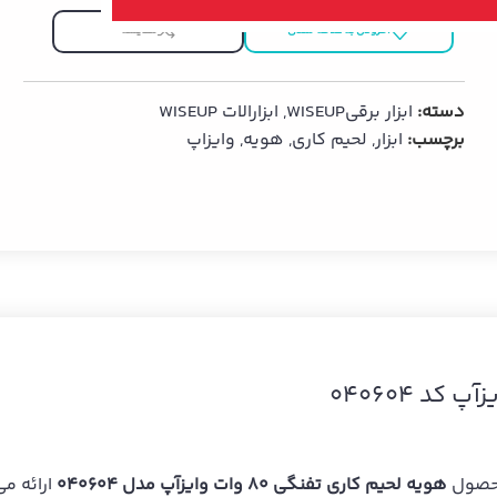
افزودن به علاقه مندی
مقایسه
دسته:
ابزار برقیWISEUP
,
ابزارالات WISEUP
برچسب:
ابزار
,
لحیم کاری
,
هویه
,
وایزاپ
محصول
هویه لحیم کاری تفنگی 80 وات وایزآپ مدل 040604
ارائه می