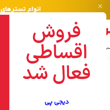
فروش
اقساطی
ر نویافا NOYAFA
اکسسوری
هایک ویژن HIKVISION
تجهیزات شبکه
ابزارآلات WISUP
ا
خانه
/
ابزارالات WISEUP
/
ابزار برقیWISEUP
/
هویه لحیم کاری | تفنگی 80 وات | وایزآپ کد 040604باگارانت
فعال شد
بزرگنمایی تصویر
-2%
دیجی پی