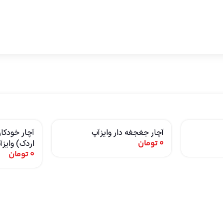
آچار جغجغه دار وایزآپ
آچار خودکا
0
تومان
اردک) وایزآ
0
تومان