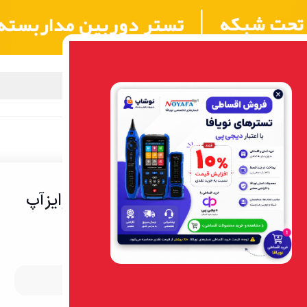
بزار شبکه
مرکز آموزش NOYAFA
گارانتی
تماس با ما
درباره ما
ی12ماهه
هویه لحیم کاری | تفنگی 80 وات | وایزآپ
کد 040604باگارانتی12ماهه