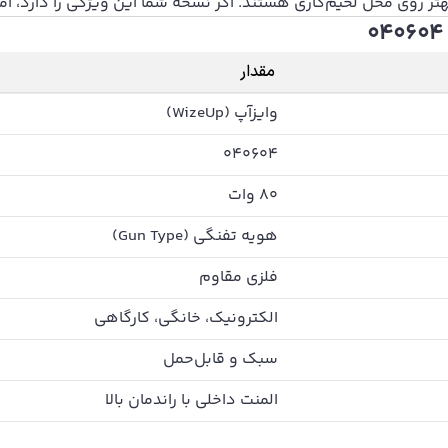
ر روی محل لحیم‌کاری هستند. اگر نسخه شما این ویژگی را دارد، امت
مقدار
وایزآپ (WizeUp)
040604
80 وات
هویه تفنگی (Gun Type)
فلزی مقاوم
الکترونیک، خانگی، کارگاهی
سبک و قابل‌حمل
المنت داخلی با راندمان بالا