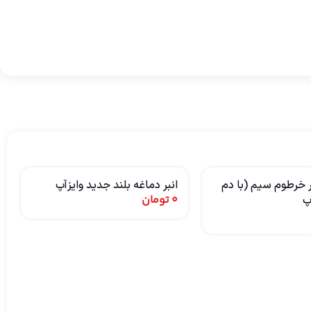
ر خرطوم سیم (با دم
انبر دماغه بلند جدید وایزآپ
0
تومان
پ