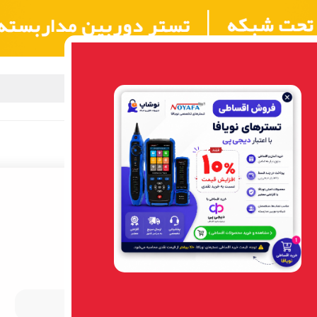
بزار شبکه
مرکز آموزش NOYAFA
گارانتی
تماس با ما
درباره ما
کابل10متری HDMI 2K
کابل hdmi 2k skill tech
10متری