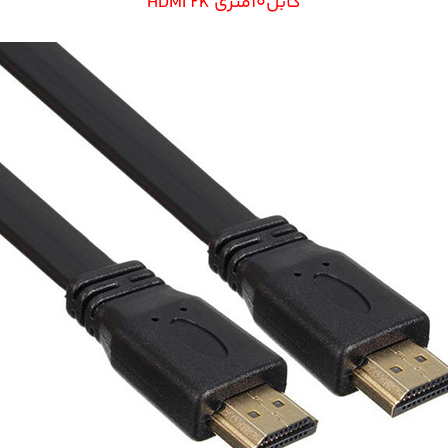
کابل10متری HDMI 2K