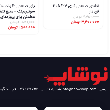
آدابتور صنعتی فلزی 30A 12V
پا
فن دار
سوئیچینگ – منبع تغذ
مطمئن برای پروژه‌های 
3,450,000
تومان
3,400,000
تومان
1,550,000
تومان
1,500,000
تومان
ایمیل: info@noowshop.com
شماره تماس: 09177277704
پاسخگویی 24 ساعته شبان