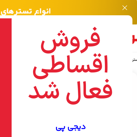
فروش
اقساطی
ر نویافا NOYAFA
اکسسوری
هایک ویژن HIKVISION
تجهیزات شبکه
ابزارآلات WISUP
ا
خانه
/
هایک ویژن HikVision
/
اکسسوری
/
کابل10متری HDMI 2K
فعال شد
-4%
دیجی پی