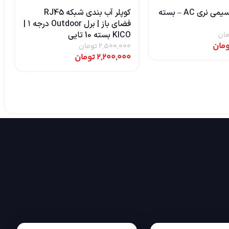
فیش پاور سیمی نری AC – بسته
کوپلر آب‌ بندی شبکه RJ45
فضای باز | برل Outdoor درجه ۱ |
KICO بسته 10 تایی
مان
ومان
2,500,000
تومان
2,200,000
تومان