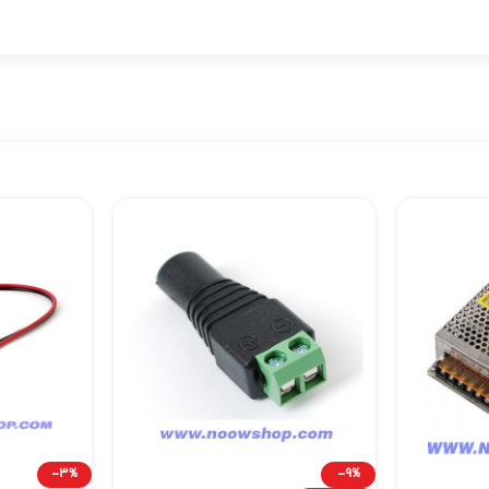
-3%
-9%