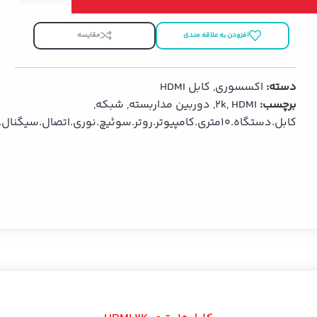
افزودن به علاقه مندی
مقایسه
دسته:
اکسسوری
,
کابل HDMI
برچسب:
HDMI
,
2k
,
دوربین مداربسته
,
شبکه
,
کابل.دستگاه.10متری.کامپیوتر.روتر.سوئیچ.نوری.اتصال.سیگنال.تجهیزات.