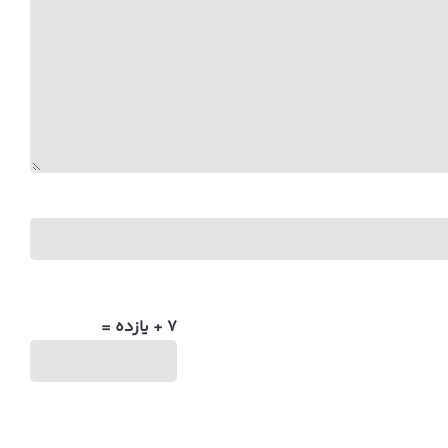
7 + یازده =