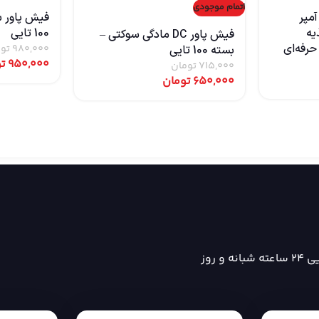
اتمام موجودی
ور صنعتی 12 ولت 10 آمپر
یه
100 تایی
فیش پاور DC مادگی سوکتی –
حرفه‌ای
980,000
تو
بسته 100 تایی
950,000
ت
715,000
تومان
650,000
تومان
ه و روز