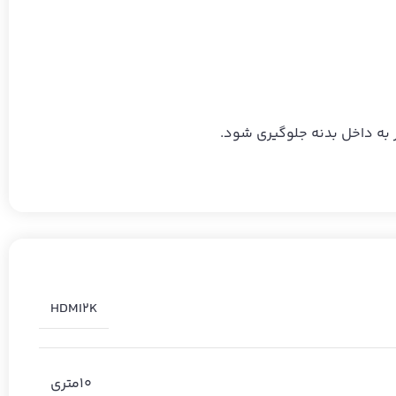
HDMI2K
10متری