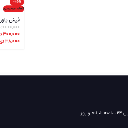
-25%
اتمام موجودی
فیش پاور DC نری سوکت
400,000
تو
300,000
ت
38,000
تو
ه و روز