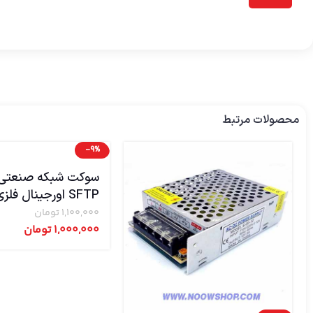
محصولات مرتبط
-9%
SFTP اورجینال فلزی RJ45
1,100,000
تومان
1,000,000
تومان