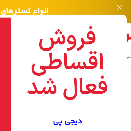
فروش
اقساطی
ر نویافا NOYAFA
اکسسوری
هایک ویژن HIKVISION
تجهیزات شبکه
ابزارآلات WISUP
ا
خانه
/
هایک ویژن HikVision
/
اکسسوری
/
کابل 1.5متری VGA
بزرگنمایی تصویر
فعال شد
-9%
دیجی پی