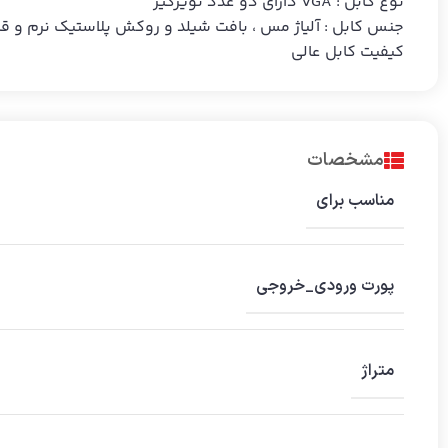
نوع کابل ‏‏:‏‏ VGA دارای دو عدد نویزگیر
جنس کابل ‏‏:‏‏ آلیاژ مس ، بافت شیلد و روکش پلاستیک نرم و ق
کیفیت کابل عالی
مشخصات
مناسب برای
پورت ورودی_خروجی
متراژ