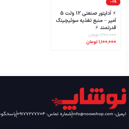
-8%
⚡ آداپتور صنعتی 12 ولت 5
آمپر – منبع تغذیه سوئیچینگ
قدرتمند ⚡
1,200,000
تومان
1,100,000
تومان
ایمیل: info@noowshop.com
شماره تماس: 09177277704
پاسخگویی 24 ساعته شبان