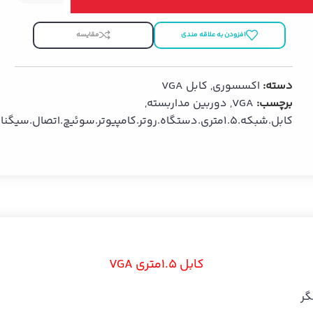
افزودن به علاقه مندی
مقایسه
دسته:
اکسسوری
,
کابل VGA
برچسب:
VGA
,
دوربین مداربسته
,
کابل.شبکه.1.5متری.دستگاه.روتر.کامپیوتر.سوئیچ.اتصال.سیگنال.تجهیزات.نوری.
کابل 1.5متری VGA
گر