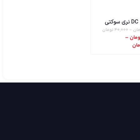
ی
مان
–
40,000
تومان
ومان
–
مان