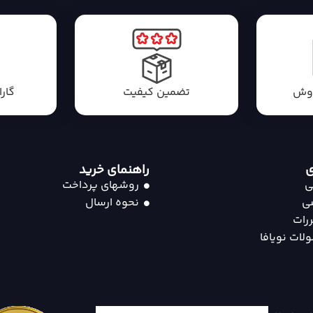
روش
تضمین کیفیت
گار
ی
راهنمای خرید
ی
روشهای پرداخت
ی
نحوه ارسال
رات
لات نویافا