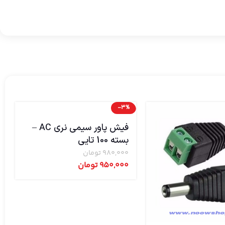
-3%
فیش پاور سیمی نری AC –
بسته 100 تایی
980,000
تومان
950,000
تومان