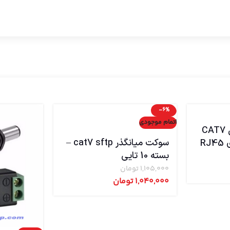
-6%
اتمام موجودی
سوکت شبکه صنعتی CAT7
سوکت میانگذر cat7 sftp –
بسته 10 تایی
1,105,000
تومان
1,040,000
تومان