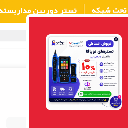
بزار شبکه
مرکز آموزش NOYAFA
گارانتی
تماس با ما
درباره ما
کابل 1.5متری VGA
کابل VGA
1.5متری