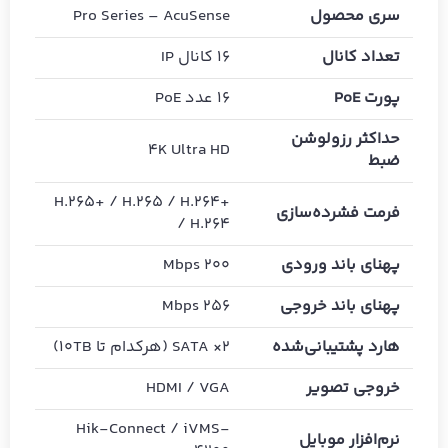
سری محصول
Pro Series – AcuSense
تعداد کانال
16 کانال IP
پورت PoE
16 عدد PoE
حداکثر رزولوشن
4K Ultra HD
ضبط
H.265+ / H.265 / H.264+
فرمت فشرده‌سازی
/ H.264
پهنای باند ورودی
200 Mbps
پهنای باند خروجی
256 Mbps
هارد پشتیبانی‌شده
2× SATA (هرکدام تا 10TB)
خروجی تصویر
HDMI / VGA
Hik-Connect / iVMS-
نرم‌افزار موبایل