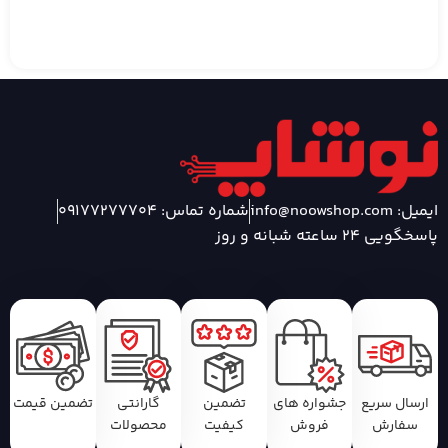
ایمیل: info@noowshop.com
شماره تماس: 09177277704
پاسخگویی 24 ساعته شبانه و روز
ارسال سریع
جشواره های
تضمین
گارانتی
تضمین قیمت
سفارش
فروش
کیفیت
محصولات