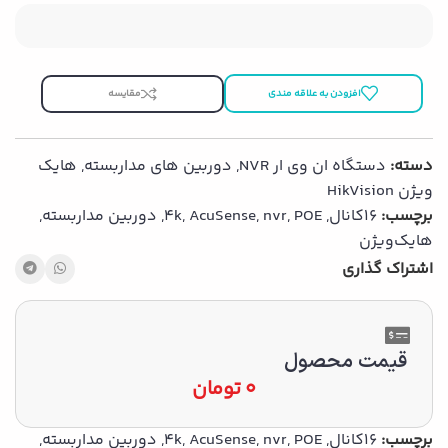
افزودن به علاقه مندی
مقایسه
دسته:
دستگاه ان وی ار NVR
,
دوربین های مداربسته
,
هایک
ویژن HikVision
برچسب:
16کانال
,
POE
,
nvr
,
AcuSense
,
4k
,
دوربین مداربسته
,
هایك‌ویژن
اشتراک گذاری
قیمت محصول
0
تومان
برچسب:
16کانال
,
POE
,
nvr
,
AcuSense
,
4k
,
دوربین مداربسته
,