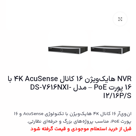
بزرگنمایی تصویر
NVR هایک‌ویژن 16 کانال 4K AcuSense با
16 پورت PoE – مدل DS-7616NXI-
I2/16P/S
ان‌وی‌آر 16 کانال 4K هایک‌ویژن با تکنولوژی AcuSense و 16
پورت PoE، مناسب پروژه‌های بزرگ و حرفه‌ای نظارتی.
قبل از خرید استعلام موجودی و قیمت گرفته شود