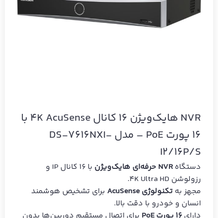
NVR هایک‌ویژن 16 کانال 4K AcuSense با
16 پورت PoE – مدل DS-7616NXI-
I2/16P/S
دستگاه
NVR حرفه‌ای هایک‌ویژن
با 16 کانال IP و
رزولوشن 4K Ultra HD.
مجهز به
تکنولوژی AcuSense
برای تشخیص هوشمند
انسان و خودرو با دقت بالا.
دارای
16 پورت PoE
برای اتصال مستقیم دوربین‌ها بدون