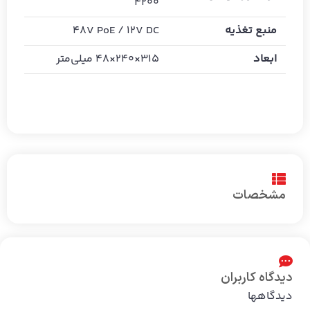
4200
منبع تغذیه
48V PoE / 12V DC
ابعاد
315×240×48 میلی‌متر
مشخصات
دیدگاه کاربران
دیدگاهها