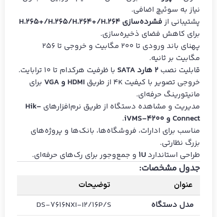
نیاز به سوئیچ اضافی.
پشتیبانی از
فشرده‌سازی H.265+/H.265/H.264+/H.264
برای کاهش فضای ذخیره‌سازی.
پهنای باند ورودی تا 200 مگابیت و خروجی تا 256
مگابیت بر ثانیه.
قابلیت نصب
2 هارد SATA
با ظرفیت هرکدام تا 10 ترابایت.
خروجی تصویر با کیفیت 4K از طریق
HDMI و VGA
برای
مانیتورینگ حرفه‌ای.
مدیریت و مشاهده دستگاه از طریق نرم‌افزارهای
Hik-
Connect و iVMS-4200
.
مناسب برای ادارات، فروشگاه‌ها، بانک‌ها و پروژه‌های
بزرگ نظارتی.
طراحی استاندارد
1U
و جمع‌وجور برای رک‌های حرفه‌ای.
جدول مشخصات:
عنوان
توضیحات
مدل دستگاه
DS-7616NXI-I2/16P/S