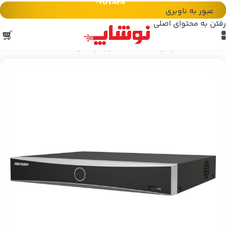
عبور به ناوبری
رفتن به محتوای اصلی
خانه
/
هایک ویژن HikVision
/
دوربین های مداربسته