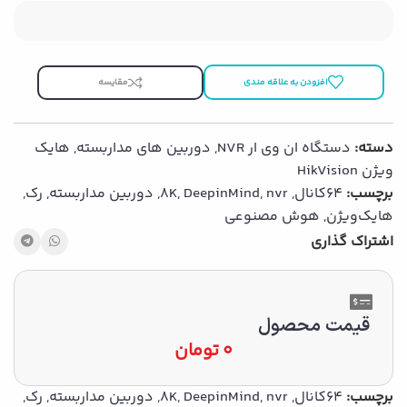
افزودن به علاقه مندی
مقایسه
دسته:
دستگاه ان وی ار NVR
,
دوربین های مداربسته
,
هایک
ویژن HikVision
برچسب:
64کانال
,
nvr
,
DeepinMind
,
8K
,
دوربین مداربسته
,
رک
,
هایك‌ویژن
,
هوش مصنوعی
اشتراک گذاری
قیمت محصول
0
تومان
برچسب:
64کانال
,
nvr
,
DeepinMind
,
8K
,
دوربین مداربسته
,
رک
,