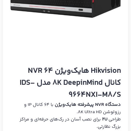
Hikvision هایک‌ویژن NVR 64
کانال 8K DeepinMind مدل IDS-
9664NXI-M8/S
دستگاه NVR پیشرفته هایک‌ویژن
با 64 کانال IP و
رزولوشن 8K Ultra HD.
طراحی
2U
برای نصب آسان در رک‌های حرفه‌ای و مراکز
بزرگ نظارتی.