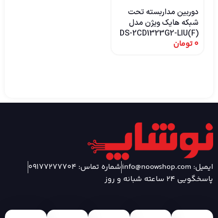
دوربین مداربسته تحت
دو
شبکه هایک ویژن مدل
DS-2CD1323G2-LIU(F)
0
تومان
تا 30 
0
ایمیل: info@noowshop.com
شماره تماس: 09177277704
پاسخگویی 24 ساعته شبانه و روز