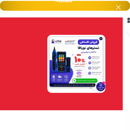
خانه
/
هایک ویژن HikVision
/
دوربین های مداربسته