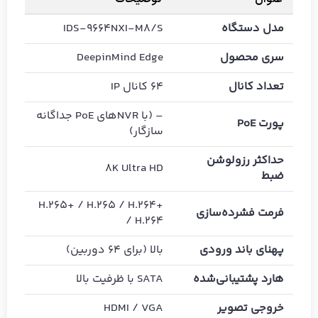
مدل دستگاه
IDS-9664NXI-M8/S
سری محصول
DeepinMind Edge
تعداد کانال
64 کانال IP
– (با NVRهای PoE جداگانه
پورت PoE
سازگار)
حداکثر رزولوشن
8K Ultra HD
ضبط
H.265+ / H.265 / H.264+
فرمت فشرده‌سازی
/ H.264
پهنای باند ورودی
بالا (برای 64 دوربین)
هارد پشتیبانی‌شده
SATA با ظرفیت بالا
خروجی تصویر
HDMI / VGA