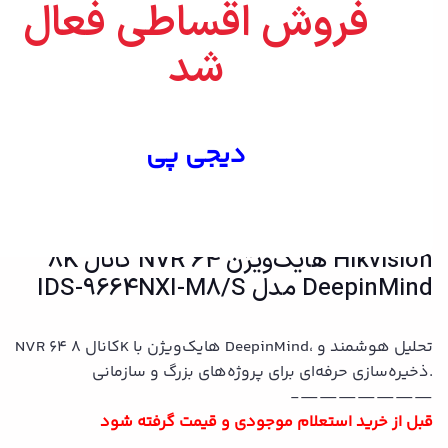
فروش اقساطی فعال
شد
بزرگنمایی تصویر
دیجی پی
Hikvision هایک‌ویژن NVR 64 کانال 8K
DeepinMind مدل IDS-9664NXI-M8/S
NVR 64 کانال 8K هایک‌ویژن با DeepinMind، تحلیل هوشمند و
ذخیره‌سازی حرفه‌ای برای پروژه‌های بزرگ و سازمانی.
———————-
قبل از خرید استعلام موجودی و قیمت گرفته شود