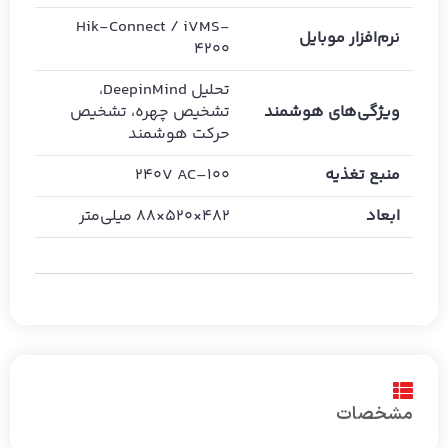
Hik-Connect / iVMS-
نرم‌افزار موبایل
4200
تحلیل DeepinMind،
ویژگی‌های هوشمند
تشخیص چهره، تشخیص
حرکت هوشمند
منبع تغذیه
100–240V AC
ابعاد
482×520×88 میلی‌متر
مشخصات