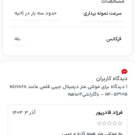
مشخصات
حدود سه بار در ثانیه
سرعت نمونه برداری
بله
فرکانس
دیدگاه کاربران
1 دیدگاه برای
مولتی متر دیجیتال جیبی قلمی مانند NOYAFA
NF-5310B – باگارانتی12ماهه
فرزاد قادرپور
آذر 3, 1404
یه مولتی متر همه کاره و جیبی