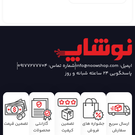
ایمیل: info@noowshop.com
شماره تماس: 09177277704
پاسخگویی 24 ساعته شبانه و روز
ارسال سریع
جشواره های
تضمین
گارانتی
تضمین قیمت
سفارش
فروش
کیفیت
محصولات