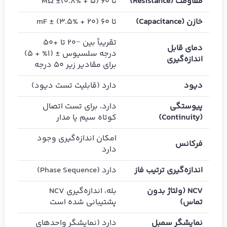
مقاومت (Resistance)
تا 60 MΩ ±(0.8% + 5)
خازن (Capacitance)
تا 60 mF ± (3.5% + 20)
تقریباً بین −20 تا +50
دمای قابل
درجه سلسیوس ± (1% + 5)
اندازه‌گیری
برای مقادیر زیر 50 درجه
دیود
دارد (قابلیت تست دیود)
پیوستگی
دارد، برای تست اتصال‌
(Continuity)
کوتاه سیم یا مدار
امکان اندازه‌گیری وجود
فرکانس
دارد
اندازه‌گیری ترتیب فاز
دارد (Phase Sequence)
NCV (ولتاژ بدون
بله، اندازه‌گیری NCV
تماس)
پشتیبانی شده است
نمایشگر سمبل
دارد (نمایشگر واحدهای