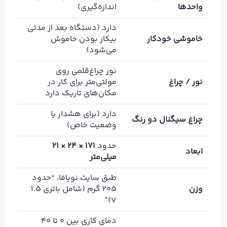
واحدها
اندازه‌گیری)
دارد (دستگاه بعد از مدتی
خاموشی خودکار
بیکار بودن خاموش
می‌شود)
نور چراغ‌قلمی روی
نور / چراغ
مولتی‌متر برای کار در
مکان‌های تاریک دارد
دارد (برای هشدار یا
چراغ سیگنال دو رنگ
وضعیت خاص)
حدود
171 × 24 × 21
ابعاد
میلی‌متر
طبق سایت نویافا، “حدود
وزن
205 گرم (شامل باتری 1.5
V)”
دمای کاری بین 0 تا 40