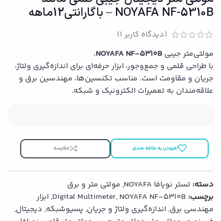
NOYAFA NF-5310B – باگارانتی12ماهه
(دیدگاه کاربر
1
)
مولتی‌متر جیبی
NOYAFA NF-5310B
،
با طراحی قلمی و جمع‌وجور، ابزار حرفه‌ای برای اندازه‌گیری ولتاژ،
جریان و مقاومت است. مناسب تکنسین‌ها، مهندسین برق و
علاقه‌مندان به تعمیرات الکترونیک و شبکه.
افزودن به علاقه مندی
مقایسه
دسته:
تستر نویافا NOYAFA
,
مولتی‌ متر و برق
برچسب:
NOYAFA NF-5310B
,
Digital Multimeter
,
ابزار
مهندسی برق
,
اندازه‌گیری ولتاژ و جریان
,
پسیوشبکه
,
دیجیتال
,