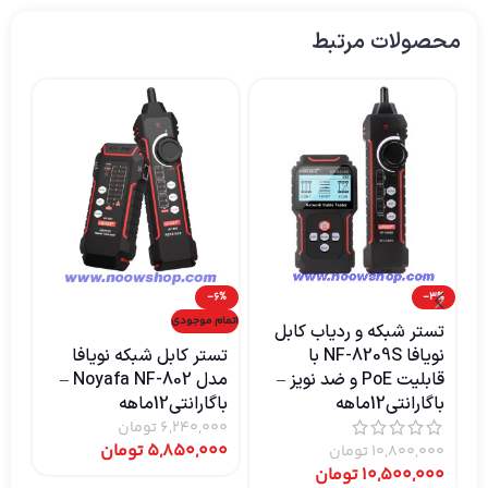
محصولات مرتبط
0%
-6%
-3%
اتمام موجودی
اتما
تستر شبکه و ردیاب کابل
نویافا NF-8209S با
تستر کابل شبکه نویافا
تس
قابلیت PoE و ضد نویز –
مدل Noyafa NF-802 –
باگارانتی12ماهه
باگارانتی12ماهه
باگ
6,240,000
تومان
00
5,850,000
تومان
00
10,800,000
تومان
10,500,000
تومان