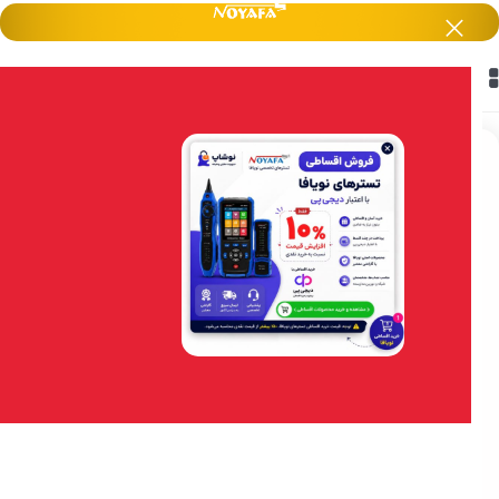
خانه
/
تستر نویافا NOYAFA
/
مولتی‌ متر و برق
-8%