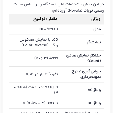
در این بخش مشخصات فنی دستگاه را بر اساس سایت
رسمی نویافا (Noyafa) آورده‌ام:
ویژگی
مقدار / توضیح
مدل
NF-5310B
LCD با نمایش معکوس
نمایشگر
رنگی (Color Reverse)
حداکثر نمایش عددی
5999 (3 5/6)
(Count)
جوابی‌گیری / نرخ
تقریباً ۳ بار در ثانیه
نمونه‌برداری
تا ±700 V با دقت (0.5% +
ولتاژ AC
4)
ولتاژ DC
تا 1000 V (0.5% + 4)